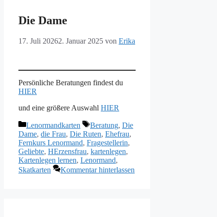
Die Dame
17. Juli 2026
2. Januar 2025
von
Erika
Persönliche Beratungen findest du
HIER
und eine größere Auswahl
HIER
Kategorien
Schlagwörter
Lenormandkarten
Beratung
,
Die
Dame
,
die Frau
,
Die Ruten
,
Ehefrau
,
Fernkurs Lenormand
,
Fragestellerin
,
Geliebte
,
HErzensfrau
,
kartenlegen
,
Kartenlegen lernen
,
Lenormand
,
Skatkarten
Kommentar hinterlassen