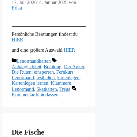
17. Juli 2026
14. Januar 2025
von
Erika
Persönliche Beratungen findest du
HIER
und eine größere Auswahl
HIER
Kategorien
Schlagwörter
Lenormandkarten
Anhänglichkeit
,
Beratung
,
Der Anker
,
Die Ruten
,
einsperren
,
Fernkurs
Lenormand
,
festhalten
,
kartenlegen
,
Kartenlegen lernen
,
Klammern
,
Lenormand
,
Skatkarten
,
Treue
Kommentar hinterlassen
Die Fische