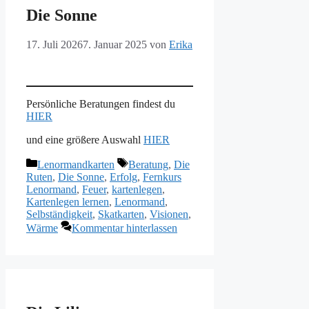
Die Sonne
17. Juli 2026
7. Januar 2025
von
Erika
Persönliche Beratungen findest du
HIER
und eine größere Auswahl
HIER
Kategorien
Schlagwörter
Lenormandkarten
Beratung
,
Die
Ruten
,
Die Sonne
,
Erfolg
,
Fernkurs
Lenormand
,
Feuer
,
kartenlegen
,
Kartenlegen lernen
,
Lenormand
,
Selbständigkeit
,
Skatkarten
,
Visionen
,
Wärme
Kommentar hinterlassen