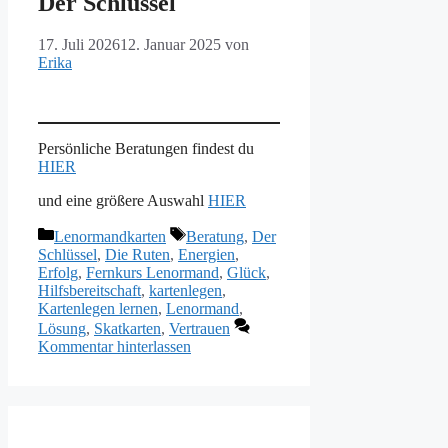
Der Schlüssel
17. Juli 2026
12. Januar 2025
von
Erika
Persönliche Beratungen findest du
HIER
und eine größere Auswahl
HIER
Kategorien
Schlagwörter
Lenormandkarten
Beratung
,
Der
Schlüssel
,
Die Ruten
,
Energien
,
Erfolg
,
Fernkurs Lenormand
,
Glück
,
Hilfsbereitschaft
,
kartenlegen
,
Kartenlegen lernen
,
Lenormand
,
Lösung
,
Skatkarten
,
Vertrauen
Kommentar hinterlassen