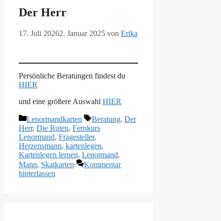
Der Herr
17. Juli 2026
2. Januar 2025
von
Erika
Persönliche Beratungen findest du
HIER
und eine größere Auswahl
HIER
Kategorien
Schlagwörter
Lenormandkarten
Beratung
,
Der
Herr
,
Die Ruten
,
Fernkurs
Lenormand
,
Fragesteller
,
Herzensmann
,
kartenlegen
,
Kartenlegen lernen
,
Lenormand
,
Mann
,
Skatkarten
Kommentar
hinterlassen