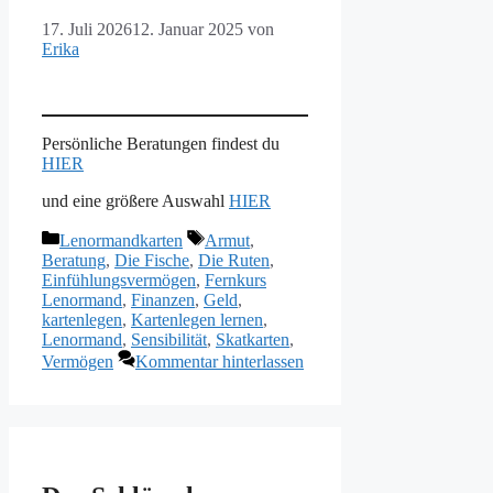
17. Juli 2026
12. Januar 2025
von
Erika
Persönliche Beratungen findest du
HIER
und eine größere Auswahl
HIER
Kategorien
Schlagwörter
Lenormandkarten
Armut
,
Beratung
,
Die Fische
,
Die Ruten
,
Einfühlungsvermögen
,
Fernkurs
Lenormand
,
Finanzen
,
Geld
,
kartenlegen
,
Kartenlegen lernen
,
Lenormand
,
Sensibilität
,
Skatkarten
,
Vermögen
Kommentar hinterlassen