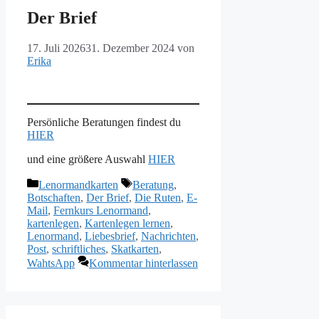
Der Brief
17. Juli 2026
31. Dezember 2024
von
Erika
Persönliche Beratungen findest du
HIER
und eine größere Auswahl
HIER
Kategorien
Schlagwörter
Lenormandkarten
Beratung
,
Botschaften
,
Der Brief
,
Die Ruten
,
E-
Mail
,
Fernkurs Lenormand
,
kartenlegen
,
Kartenlegen lernen
,
Lenormand
,
Liebesbrief
,
Nachrichten
,
Post
,
schriftliches
,
Skatkarten
,
WahtsApp
Kommentar hinterlassen