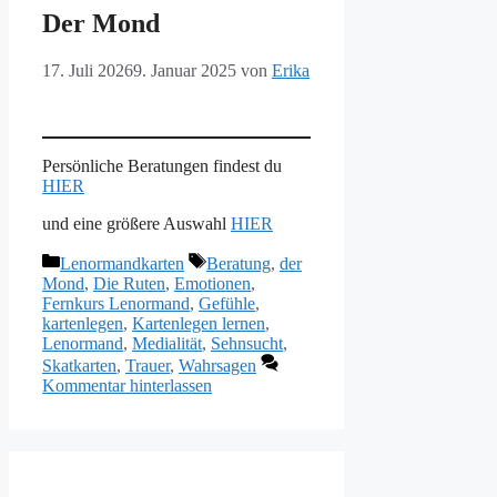
Der Mond
17. Juli 2026
9. Januar 2025
von
Erika
Persönliche Beratungen findest du
HIER
und eine größere Auswahl
HIER
Kategorien
Schlagwörter
Lenormandkarten
Beratung
,
der
Mond
,
Die Ruten
,
Emotionen
,
Fernkurs Lenormand
,
Gefühle
,
kartenlegen
,
Kartenlegen lernen
,
Lenormand
,
Medialität
,
Sehnsucht
,
Skatkarten
,
Trauer
,
Wahrsagen
Kommentar hinterlassen