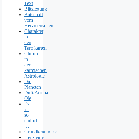
Text
Blitzlegung
Botschaft
vom
Herzmenschen
Charakter
in
den
Tarotkarten
Chiron
in
der
karmischen
Astrologie
Die
Planeten
Duft/Aroma
Öle
Es
ist
so
einfach
…
Grundkenntnisse
Heilsteine