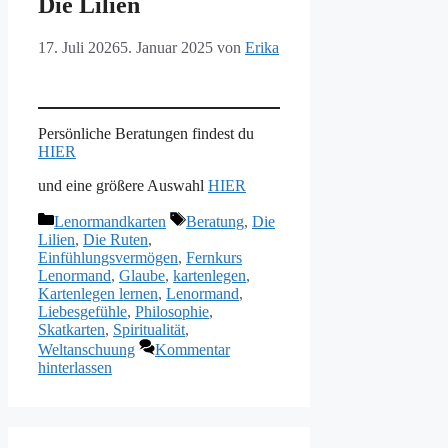
Die Lilien
17. Juli 2026
5. Januar 2025
von
Erika
Persönliche Beratungen findest du
HIER
und eine größere Auswahl
HIER
Kategorien
Schlagwörter
Lenormandkarten
Beratung
,
Die
Lilien
,
Die Ruten
,
Einfühlungsvermögen
,
Fernkurs
Lenormand
,
Glaube
,
kartenlegen
,
Kartenlegen lernen
,
Lenormand
,
Liebesgefühle
,
Philosophie
,
Skatkarten
,
Spiritualität
,
Weltanschuung
Kommentar
hinterlassen