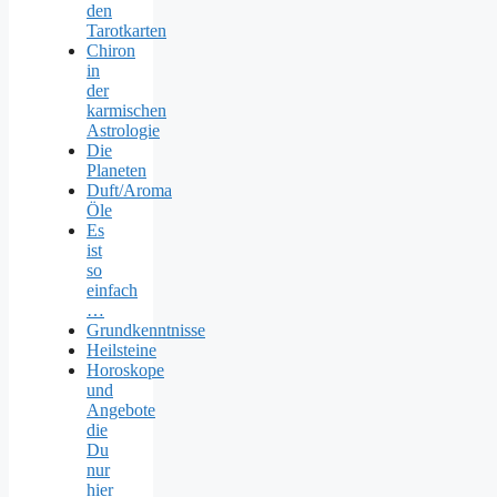
den
Tarotkarten
Chiron
in
der
karmischen
Astrologie
Die
Planeten
Duft/Aroma
Öle
Es
ist
so
einfach
…
Grundkenntnisse
Heilsteine
Horoskope
und
Angebote
die
Du
nur
hier