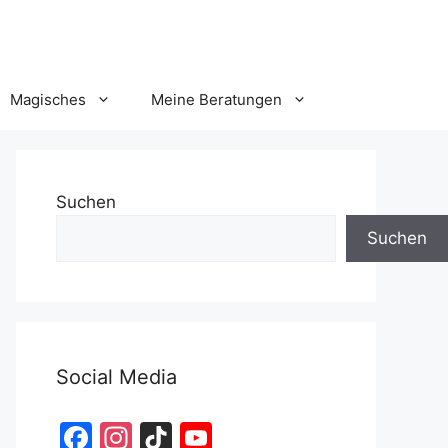
Magisches
Meine Beratungen
Suchen
Suchen
Social Media
F
In
Ti
Y