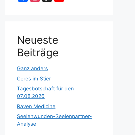
a
st
k
o
c
a
T
u
e
gr
o
T
b
a
k
u
Neueste
o
m
b
Beiträge
o
e
k
C
Ganz anders
h
Ceres im Stier
a
Tagesbotschaft für den
n
07.08.2026
n
Raven Medicine
el
Seelenwunden-Seelenpartner-
Analyse