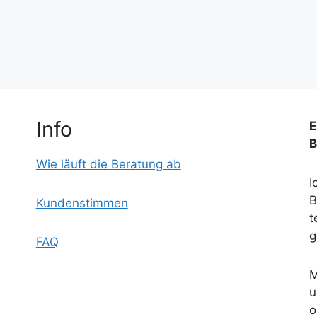
Info
E
B
Wie läuft die Beratung ab
I
B
Kundenstimmen
t
g
FAQ
M
u
o