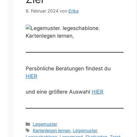
6. Februar 2024
von
Erika
Persönliche Beratungen findest du
HIER
und eine größere Auswahl
HIER
Kategorien
Legemuster
Schlagwörter
Kartenlegen lernen
,
Legemuster
,
Legeschablone
,
Lenormand
,
Skatkarten
,
Tarot