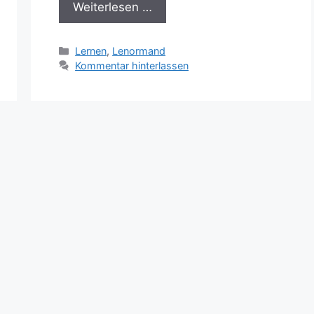
Weiterlesen …
Kategorien
Lernen
,
Lenormand
Kommentar hinterlassen