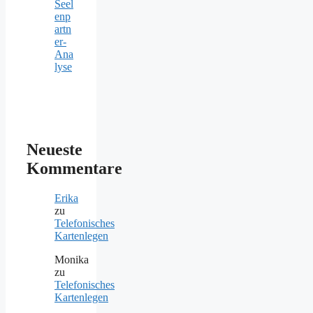
Seel
enp
artn
er-
Ana
lyse
Neueste
Kommentare
Erika
zu
Telefonisches
Kartenlegen
Monika
zu
Telefonisches
Kartenlegen