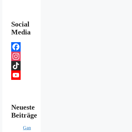
Social
Media
Facebook
Instagram
TikTok
YouTube
Channel
Neueste
Beiträge
Gan