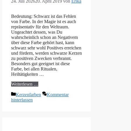
24. Juli 2026
20. April 2019
von
Erika
Bedeutung: Schwarz ist das Fehlen
von Farbe. In der Magie ist es auch
repräsentativ für den Weltraum.
Ungeachtet dessen, was Du
wahrscheinlich schon an Negativem
über diese Farbe gehört hast, kann
schwarz sehr wohl Positives erreichen
und fördern, werden schwarze Kerzen
zu positiven Zwecken verbrannt.
Besonders gut geeignet ist diese
Farbe, bei allen Ritualen,
Heiltätigkeiten …
Weiterlesen …
Kategorien
Kerzenfarben
Kommentar
hinterlassen