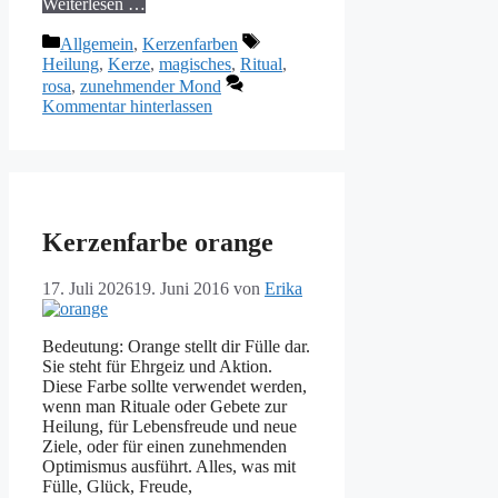
Weiterlesen …
Kategorien
Schlagwörter
Allgemein
,
Kerzenfarben
Heilung
,
Kerze
,
magisches
,
Ritual
,
rosa
,
zunehmender Mond
Kommentar hinterlassen
Kerzenfarbe orange
17. Juli 2026
19. Juni 2016
von
Erika
Bedeutung: Orange stellt dir Fülle dar.
Sie steht für Ehrgeiz und Aktion.
Diese Farbe sollte verwendet werden,
wenn man Rituale oder Gebete zur
Heilung, für Lebensfreude und neue
Ziele, oder für einen zunehmenden
Optimismus ausführt. Alles, was mit
Fülle, Glück, Freude,