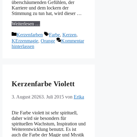
überschäumenden Gefühlen, der
Karriere und dem lockern der
Stimmung zu tun hat, wird dieser …
Weiterlesen …
Kategorien
Schlagwörter
Kerzenfarben
Farbe
,
Kerzen
,
KErzenmagie
,
Orange
Kommentar
hinterlassen
Kerzenfarbe Violett
3. August 2026
3. Juli 2015
von
Erika
Die Farbe violett ist sehr spirituell,
daher wird sie besonders für
spirituellen Wachstum, Inspiration und
Weiterentwicklung benutzt. Es ist
auch die Farbe der Magie und Mystik