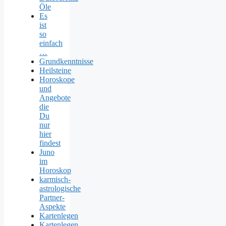
Öle
Es
ist
so
einfach
…
Grundkenntnisse
Heilsteine
Horoskope
und
Angebote
die
Du
nur
hier
findest
Juno
im
Horoskop
karmisch-
astrologische
Partner-
Aspekte
Kartenlegen
Kartenlegen