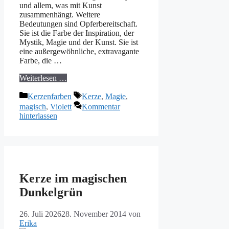
und allem, was mit Kunst
zusammenhängt. Weitere
Bedeutungen sind Opferbereitschaft.
Sie ist die Farbe der Inspiration, der
Mystik, Magie und der Kunst. Sie ist
eine außergewöhnliche, extravagante
Farbe, die …
Weiterlesen …
Kategorien
Schlagwörter
Kerzenfarben
Kerze
,
Magie
,
magisch
,
Violett
Kommentar
hinterlassen
Kerze im magischen
Dunkelgrün
26. Juli 2026
28. November 2014
von
Erika