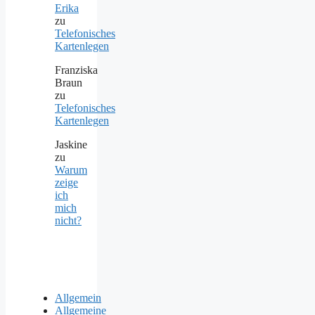
Erika
zu
Telefonisches
Kartenlegen
Franziska
Braun
zu
Telefonisches
Kartenlegen
Jaskine
zu
Warum
zeige
ich
mich
nicht?
Allgemein
Allgemeine