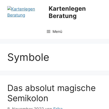
Zum
Kartenlegen
Inhalt
Beratung
springen
Menü
Symbole
Das absolut magische
Semikolon
8. November 2022
von
Erika