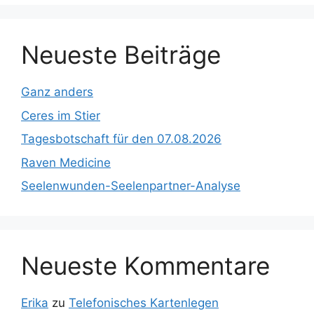
c
a
T
u
e
gr
o
T
Neueste Beiträge
b
a
k
u
o
m
b
Ganz anders
o
e
Ceres im Stier
k
C
Tagesbotschaft für den 07.08.2026
h
Raven Medicine
a
Seelenwunden-Seelenpartner-Analyse
n
n
el
Neueste Kommentare
Erika
zu
Telefonisches Kartenlegen