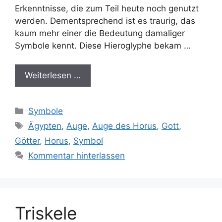
Erkenntnisse, die zum Teil heute noch genutzt
werden. Dementsprechend ist es traurig, das
kaum mehr einer die Bedeutung damaliger
Symbole kennt. Diese Hieroglyphe bekam …
Weiterlesen …
Kategorien
Symbole
Schlagwörter
Ägypten
,
Auge
,
Auge des Horus
,
Gott
,
Götter
,
Horus
,
Symbol
Kommentar hinterlassen
Triskele