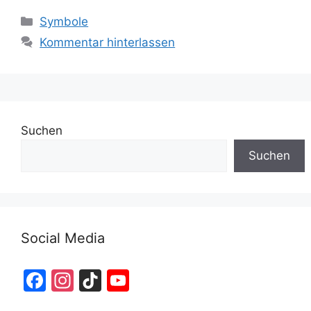
Kategorien
Symbole
Kommentar hinterlassen
Suchen
Suchen
Social Media
F
In
Ti
Y
a
st
k
o