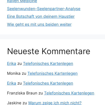
Raven Medicine
k
C
Seelenwunden-Seelenpartner-Analyse
h
Eine Botschaft von deinem Haustier
a
Wie geht es mit uns beiden weiter
n
n
el
Neueste Kommentare
Erika
zu
Telefonisches Kartenlegen
Monika
zu
Telefonisches Kartenlegen
Erika
zu
Telefonisches Kartenlegen
Franziska Braun
zu
Telefonisches Kartenlegen
Jaskine
zu
Warum zeige ich mich nicht?