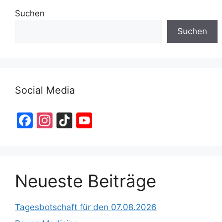
Suchen
Suchen
Social Media
F
In
Ti
Y
a
st
k
o
c
a
T
u
e
gr
o
T
Neueste Beiträge
b
a
k
u
o
m
b
Tagesbotschaft für den 07.08.2026
o
e