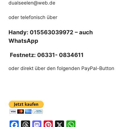
dualseelen@web.de
oder telefonisch über
Handy: 015563039972 – auch
WhatsApp
Festnetz: 06331- 0834611
oder direkt über den folgenden PayPal-Button
F
T
M
Pi
X
W