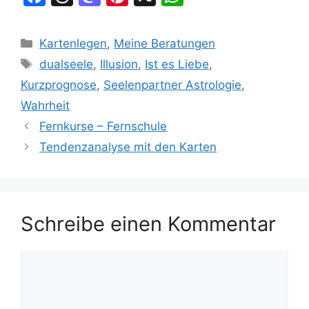
a
hr
a
nt
h
c
e
st
er
at
Kategorien
Kartenlegen
,
Meine Beratungen
e
a
o
e
s
Schlagwörter
dualseele
,
Illusion
,
Ist es Liebe
,
b
d
d
st
A
Kurzprognose
,
Seelenpartner Astrologie
,
o
s
o
p
Wahrheit
o
n
p
Fernkurse – Fernschule
k
Tendenzanalyse mit den Karten
Schreibe einen Kommentar
Kommentar