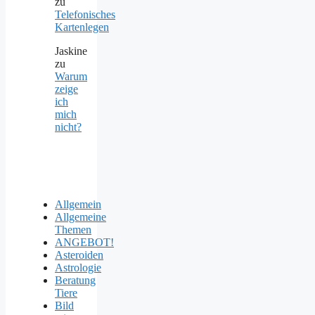
zu
Telefonisches
Kartenlegen
Jaskine
zu
Warum
zeige
ich
mich
nicht?
Allgemein
Allgemeine
Themen
ANGEBOT!
Asteroiden
Astrologie
Beratung
Tiere
Bild