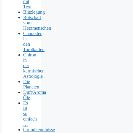
mit
Text
Blitzlegung
Botschaft
vom
Herzmenschen
Charakter
in
den
Tarotkarten
Chiron
in
der
karmischen
Astrologie
Die
Planeten
Duft/Aroma
Öle
Es
ist
so
einfach
…
Grundkenntnisse