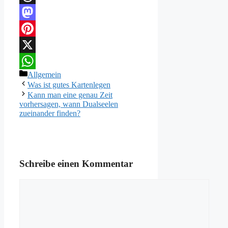
Threads
Mastodon
Pinterest
X
Kategorien
Allgemein
WhatsApp
Was ist gutes Kartenlegen
Kann man eine genau Zeit
vorhersagen, wann Dualseelen
zueinander finden?
Schreibe einen Kommentar
Kommentar