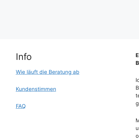
Info
E
B
Wie läuft die Beratung ab
I
B
Kundenstimmen
t
g
FAQ
M
u
o