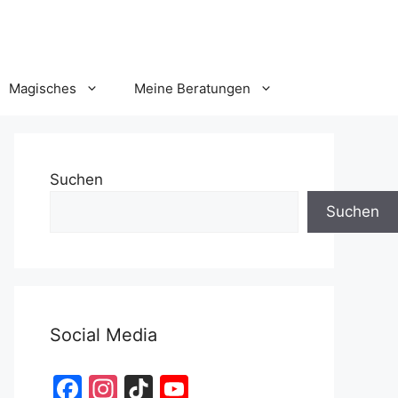
Magisches
Meine Beratungen
Suchen
Suchen
Social Media
F
In
Ti
Y