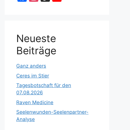
a
st
k
o
c
a
T
u
e
gr
o
T
b
a
k
u
Neueste
o
m
b
Beiträge
o
e
k
C
Ganz anders
h
Ceres im Stier
a
Tagesbotschaft für den
n
07.08.2026
n
Raven Medicine
el
Seelenwunden-Seelenpartner-
Analyse