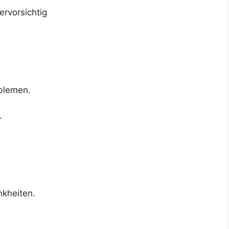
rvorsichtig
blemen.
.
nkheiten.