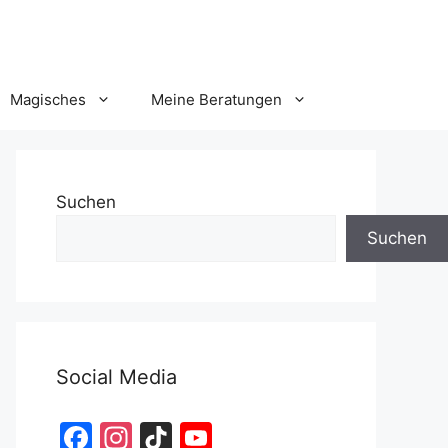
Magisches
Meine Beratungen
Suchen
Suchen
Social Media
F
In
Ti
Y