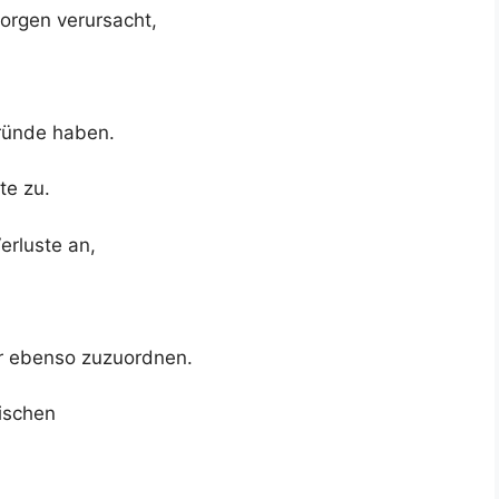
Sorgen verursacht,
ründe haben.
te zu.
Verluste an,
hr ebenso zuzuordnen.
rischen