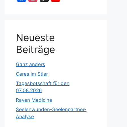
a
st
k
o
c
a
T
u
e
gr
o
T
b
a
k
u
Neueste
o
m
b
Beiträge
o
e
k
C
Ganz anders
h
Ceres im Stier
a
Tagesbotschaft für den
n
07.08.2026
n
Raven Medicine
el
Seelenwunden-Seelenpartner-
Analyse