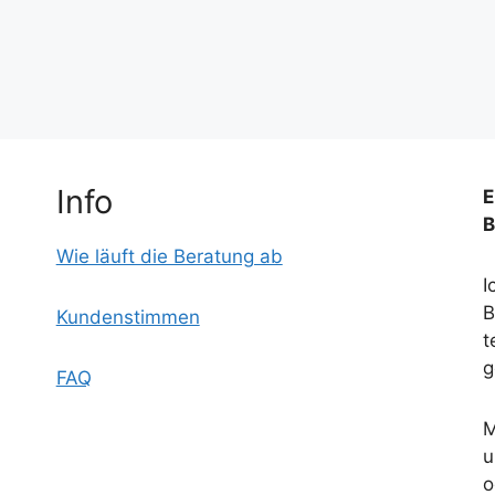
Info
E
B
Wie läuft die Beratung ab
I
B
Kundenstimmen
t
g
FAQ
M
u
o