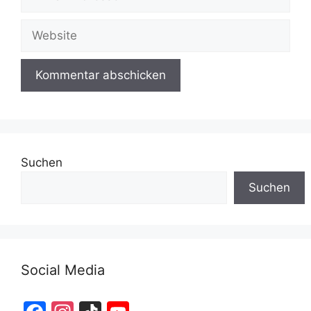
Mail-
Adresse
Website
Suchen
Suchen
Social Media