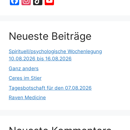
F
In
Ti
Y
a
st
k
o
c
a
T
u
e
gr
o
T
Neueste Beiträge
b
a
k
u
o
m
b
Spirituell/psychologische Wochenlegung
o
e
10.08.2026 bis 16.08.2026
k
C
Ganz anders
h
Ceres im Stier
a
Tagesbotschaft für den 07.08.2026
n
Raven Medicine
n
el