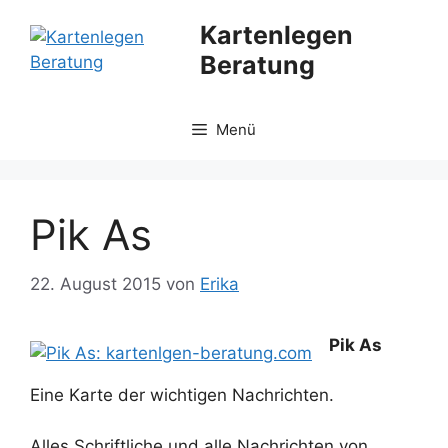
Zum
Kartenlegen
Inhalt
Beratung
springen
Menü
Pik As
22. August 2015
von
Erika
Pik As
Eine Karte der wichtigen Nachrichten.
Alles Schriftliche und alle Nachrichten von