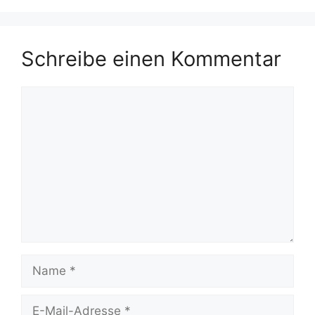
o
n
p
k
Schreibe einen Kommentar
Kommentar
Name
E-