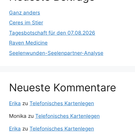
o
m
b
Ganz anders
o
e
Ceres im Stier
k
C
Tagesbotschaft für den 07.08.2026
h
Raven Medicine
a
Seelenwunden-Seelenpartner-Analyse
n
n
el
Neueste Kommentare
Erika
zu
Telefonisches Kartenlegen
Monika
zu
Telefonisches Kartenlegen
Erika
zu
Telefonisches Kartenlegen