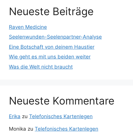
e
gr
o
T
Neueste Beiträge
b
a
k
u
o
m
b
Raven Medicine
o
e
Seelenwunden-Seelenpartner-Analyse
k
C
Eine Botschaft von deinem Haustier
h
Wie geht es mit uns beiden weiter
a
Was die Welt nicht braucht
n
n
el
Neueste Kommentare
Erika
zu
Telefonisches Kartenlegen
Monika
zu
Telefonisches Kartenlegen