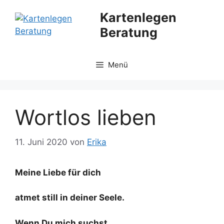
Zum
Kartenlegen
Inhalt
Beratung
springen
Menü
Wortlos lieben
11. Juni 2020
von
Erika
Meine Liebe für dich
atmet still in deiner Seele.
Wenn Du mich suchst …