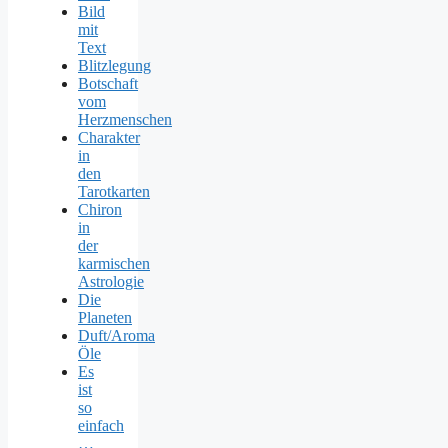
Bild
mit
Text
Blitzlegung
Botschaft
vom
Herzmenschen
Charakter
in
den
Tarotkarten
Chiron
in
der
karmischen
Astrologie
Die
Planeten
Duft/Aroma
Öle
Es
ist
so
einfach
…