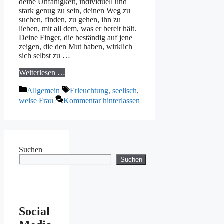
deine Unfähigkeit, individuell und
stark genug zu sein, deinen Weg zu
suchen, finden, zu gehen, ihn zu
lieben, mit all dem, was er bereit hält.
Deine Finger, die beständig auf jene
zeigen, die den Mut haben, wirklich
sich selbst zu …
Weiterlesen …
Kategorien
Schlagwörter
Allgemein
Erleuchtung
,
seelisch
,
weise Frau
Kommentar hinterlassen
Suchen
Suchen
Social