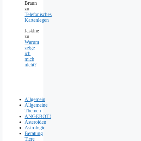
Braun
zu
Telefonisches
Kartenlegen
Jaskine
zu
Warum
zeige
ich
mich
nicht?
Allgemein
Allgemeine
Themen
ANGEBOT!
Asteroiden
Astrologie
Beratung
Tiere